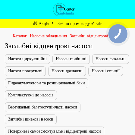
🎁 Акція !!! -8% по промокоду ✔ sale
Каталог
Насосне обладнання
Заглибні відцентрові насоси
Заглибні відцентрові насоси
Насоси циркуляційні
Насоси глибинні
Насоси фекальні
Насоси поверхневі
Насоси дренажні
Насосні станції
Гідроакумулятори та розширювальні баки
Комплектуючі до насосів
Вертикальні багатоступінчасті насоси
Заглибні шнекові насоси
Поверхневі самовсмоктувальні відцентрові насоси