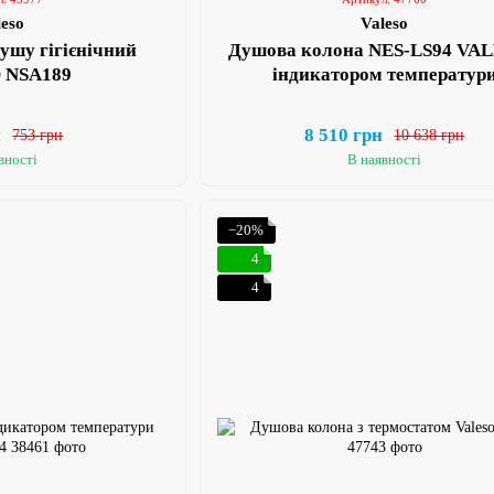
leso
Valeso
ушу гігієнічний
Душова колона NES-LS94 VAL
 NSA189
індикатором температур
н
8 510 грн
753 грн
10 638 грн
вності
В наявності
−20%
4
4