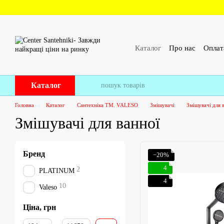
Перейти до основного контенту
Каталог
Про нас
Оплат
ПУБЛІЧНИЙ ДОГОВІР 
Каталог
Головна
Каталог
Сантехніка ТМ. VALESO
Змішувачі
Змішувачі для 
Змішувачі для ванної
Бренд
−20%
4
2
PLATINUM
4
10
Valeso
Ціна, грн
Від Ціна, грн
До Ціна, грн