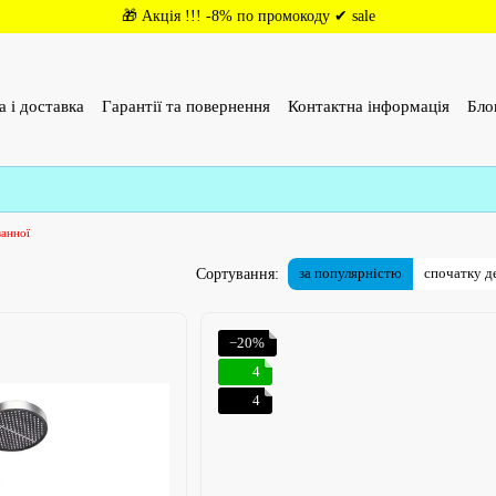
🎁 Акція !!! -8% по промокоду ✔ sale
а і доставка
Гарантії та повернення
Контактна інформація
Бло
(ОФЕРТА)
Відгуки про магазин
ванної
за популярністю
спочатку 
Сортування:
−20%
4
4