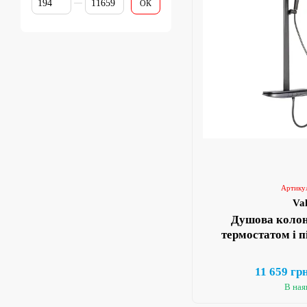
ОК
Артику
Va
Душова колон
термостатом і п
11 659 гр
В ная