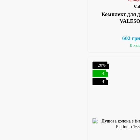
Va
Комплект для д
VALESO
602 гр
В ная
−20%
4
4