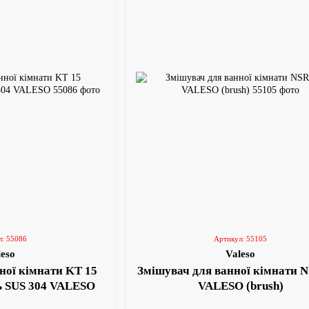
л: 55086
Артикул: 55105
leso
Valeso
ної кімнати KT 15
Змішувач для ванної кімнати N
ь SUS 304 VALESO
VALESO (brush)