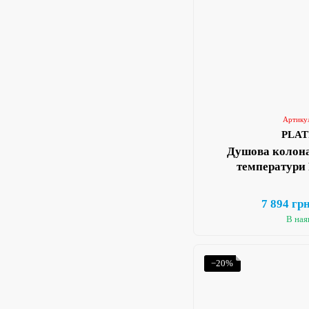
Артику
PLA
Душова колона
температури 
7 894 гр
В ная
−20%