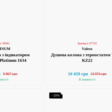
л: 38461
Артикул: 47743
TINUM
Valeso
 з індикатором
Душова колона з термостатом 
Platinum 1634
KZ22
н
10 459 грн
9 867 грн
13 074 грн
вності
В наявності
−20%