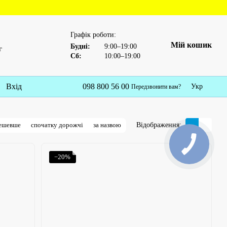
Графік роботи:
Мій кошик
Будні:
9:00–19:00
г
Сб:
10:00–19:00
Вхід
098 800 56 00
Укр
Передзвонити вам?
Відображення:
дешевше
спочатку дорожчі
за назвою
−20%