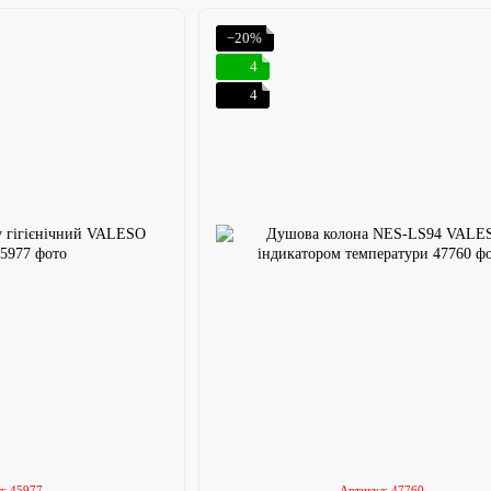
−20%
4
4
л: 45977
Артикул: 47760