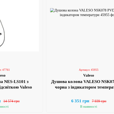
л: 47761
Артикул: 45955
leso
Valeso
а NES-LS101 з
Душова колона VALESO NSK0
ідсвіткою Valeso
чорна з індикатором темпера
н
6 351 грн
14 574 грн
7 939 грн
вності
В наявності