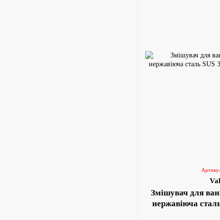
Артику
Va
Змішувач для ван
нержавіюча стал