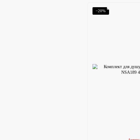
−20%
Артику