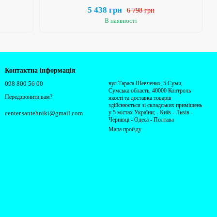
5 438 грн
6 798 грн
В наявності
Контактна інформація
098 800 56 00
вул.Тараса Шевченко, 5 Суми,
Сумська область, 40000 Контроль
Передзвонити вам?
якості та доставка товарів
здійснюється зі складських приміщень
у 5 містах України; - Київ - Львів -
center.santehniki@gmail.com
Чернівці - Одеса - Полтава
Мапа проїзду