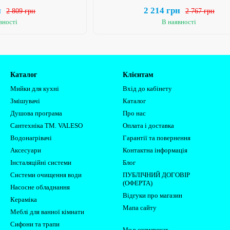
н
2 214 грн
2 809 грн
2 767 грн
вності
В наявності
Каталог
Клієнтам
Мийки для кухні
Вхід до кабінету
Змішувачі
Каталог
Душова програма
Про нас
Сантехніка ТМ. VALESO
Оплата і доставка
Водонагрівачі
Гарантії та повернення
Аксесуари
Контактна інформація
Інсталяційні системи
Блог
Системи очищення води
ПУБЛІЧНИЙ ДОГОВІР
(ОФЕРТА)
Насосне обладнання
Відгуки про магазин
Кераміка
Мапа сайту
Меблі для ванної кімнати
Сифони та трапи