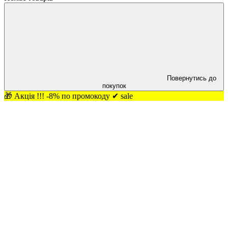
Повернутись до
покупок
🎁 Акція !!! -8% по промокоду ✔ sale