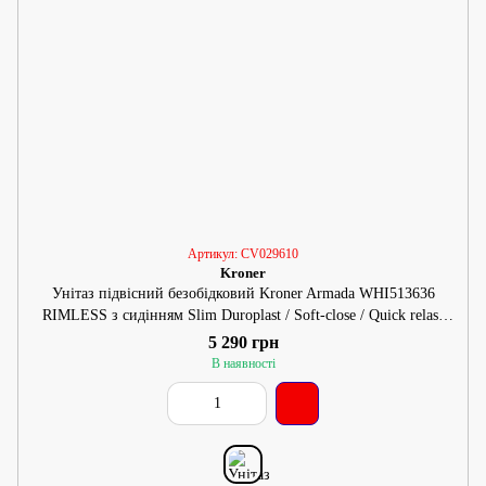
Артикул: CV029610
Kroner
Унітаз підвісний безобідковий Kroner Armada WHI513636
RIMLESS з сидінням Slim Duroplast / Soft-close / Quick relase
(KA513636WHIR)
5 290 грн
В наявності