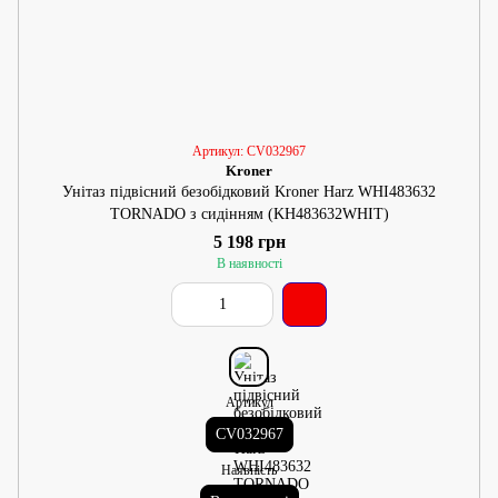
Артикул: CV032967
Kroner
Унітаз підвісний безобідковий Kroner Harz WHI483632
TORNADO з сидінням (KH483632WHIT)
5 198 грн
В наявності
Артикул
CV032967
Наявність