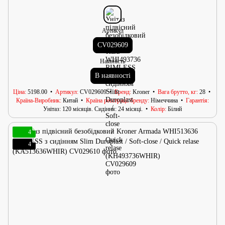
Артикул
CV029609
Наявність
В наявності
Ціна
5198.00
Артикул
CV029609
Бренд
Kroner
Вага брутто, кг
28
Країна-Виробник
Китай
Країна реєстрації бренду
Німеччина
Гарантія
Унітаз: 120 місяців. Сидіння: 24 місяці.
Колір
Білий
4
4