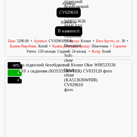
Артикул
CV029610
Наявність
В наявності
Ціна
5290.00
Артикул
CV029610
Бренд
Kroner
Вага брутто, кг
30
Країна-Виробник
Китай
Країна реєстрації бренду
Німеччина
Гарантія
Унітаз: 120 місяців. Сидіння: 24 місяці.
Колір
Білий
−49%
4
4