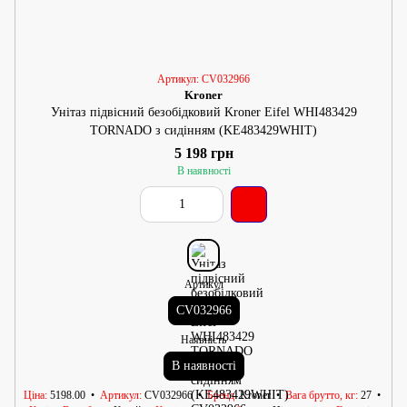
Артикул: CV032966
Kroner
Унітаз підвісний безобідковий Kroner Eifel WHI483429
TORNADO з сидінням (KE483429WHIT)
5 198 грн
В наявності
Артикул
CV032966
Наявність
В наявності
Ціна
5198.00
Артикул
CV032966
Бренд
Kroner
Вага брутто, кг
27