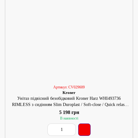
Артикул: CV029609
Kroner
Унітаз підвісний безобідковий Kroner Harz WHI493736
RIMLESS з сидінням Slim Duroplast / Soft-close / Quick relase
(KH493736WHIR)
5 198 грн
В наявності