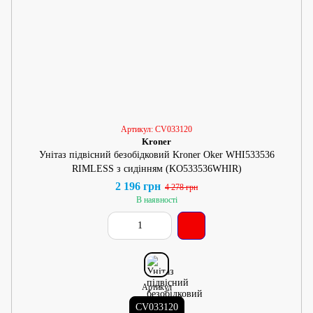
Артикул: CV033120
Kroner
Унітаз підвісний безобідковий Kroner Oker WHI533536
RIMLESS з сидінням (KO533536WHIR)
2 196 грн
4 278 грн
В наявності
Артикул
CV033120