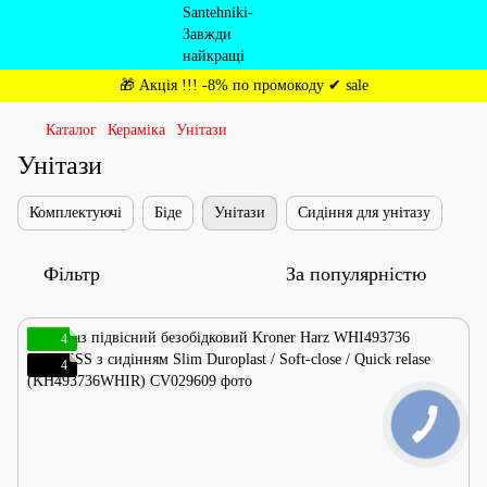
🎁 Акція !!! -8% по промокоду ✔ sale
Каталог
Кераміка
Унітази
Унітази
Комплектуючі
Біде
Унітази
Сидіння для унітазу
Фільтр
За популярністю
4
4