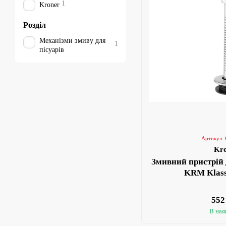
1
Kroner
Розділ
Механізми змиву для
1
пісуарів
Артикул:
Kr
Змивний пристрій 
KRM Klass
552
В ная