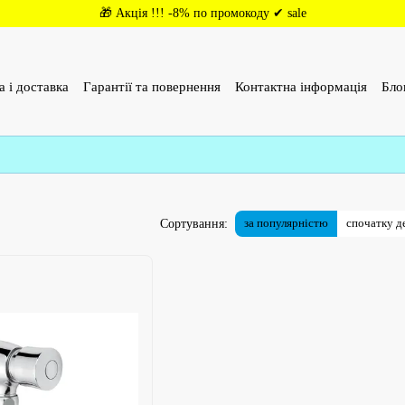
🎁 Акція !!! -8% по промокоду ✔ sale
а і доставка
Гарантії та повернення
Контактна інформація
Бло
(ОФЕРТА)
Відгуки про магазин
за популярністю
спочатку 
Сортування: