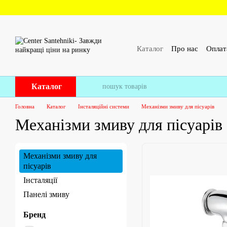
Перейти до основного контенту
Каталог
Про нас
Оплат
ПУБЛІЧНИЙ ДОГОВІР 
Каталог
Головна
Каталог
Інсталяційні системи
Механізми змиву для пісуарів
Механізми змиву для пісуарів
Механізми змиву для
пісуарів
Інсталяції
Панелі змиву
Бренд