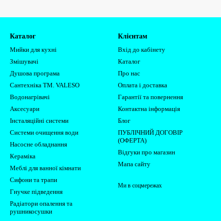
Каталог
Клієнтам
Мийки для кухні
Вхід до кабінету
Змішувачі
Каталог
Душова програма
Про нас
Сантехніка ТМ. VALESO
Оплата і доставка
Водонагрівачі
Гарантії та повернення
Аксесуари
Контактна інформація
Інсталяційні системи
Блог
Системи очищення води
ПУБЛІЧНИЙ ДОГОВІР
(ОФЕРТА)
Насосне обладнання
Відгуки про магазин
Кераміка
Мапа сайту
Меблі для ванної кімнати
Сифони та трапи
Ми в соцмережах
Гнучке підведення
Радіатори опалення та
рушникосушки