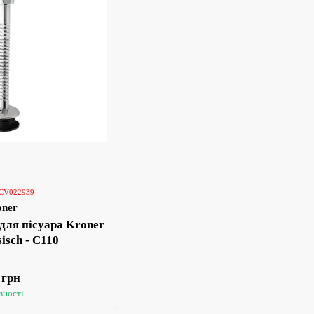
 CV022939
oner
для пісуара Kroner
isch - C110
 грн
вності