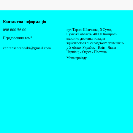
Контактна інформація
098 800 56 00
вул.Тараса Шевченко, 5 Суми,
Сумська область, 40000 Контроль
Передзвонити вам?
якості та доставка товарів
здійснюється зі складських приміщень
у 5 містах України; - Київ - Львів -
center.santehniki@gmail.com
Чернівці - Одеса - Полтава
Мапа проїзду