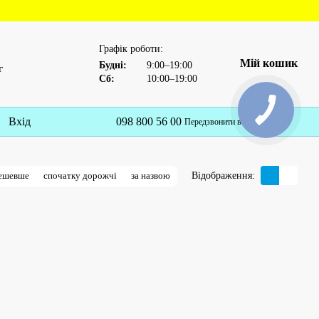
Графік роботи:
Мій кошик
Будні:
9:00–19:00
г
Сб:
10:00–19:00
Вхід
098 800 56 00
Укр
Передзвонити вам?
Відображення:
дешевше
спочатку дорожчі
за назвою