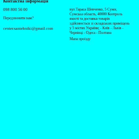
Контактна інформація
098 800 56 00
вул.Тараса Шевченко, 5 Суми,
Сумська область, 40000 Контроль
Передзвонити вам?
якості та доставка товарів
здійснюється зі складських приміщень
у 5 містах України; - Київ - Львів -
center.santehniki@gmail.com
Чернівці - Одеса - Полтава
Мапа проїзду