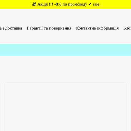
🎁 Акція !!! -8% по промокоду ✔ sale
а і доставка
Гарантії та повернення
Контактна інформація
Бло
(ОФЕРТА)
Відгуки про магазин