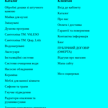
Каталог
Клієнтам
Обробні дошки зі штучного
Вхід до кабінету
каменю
Каталог
Мийки для кухні
Про нас
Змішувачі
Оплата і доставка
Душова програма
Гарантії та повернення
Сантехніка ТМ. VALESO
Контактна інформація
Сантехніка ТМ. Qtap, Lidz
Блог
Водонагрівачі
ПУБЛІЧНИЙ ДОГОВІР
Аксесуари
(ОФЕРТА)
Інсталяційні системи
Відгуки про магазин
Системи очищення води
Мапа сайту
Насосне обладнання
Ми в соцмережах
Кераміка
Меблі для ванної кімнати
Сифони та трапи
Гнучке підведення
Радіатори опалення та
рушникосушки
Запорно-регулююча арматура