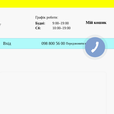
Графік роботи:
Мій кошик
Будні:
9:00–19:00
г
Сб:
10:00–19:00
Вхід
098 800 56 00
Укр
Передзвонити вам?