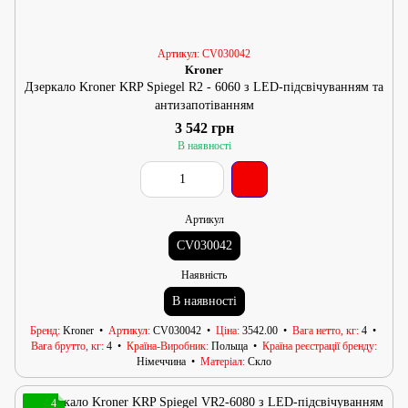
Артикул: CV030042
Kroner
Дзеркало Kroner KRP Spiegel R2 - 6060 з LED-підсвічуванням та
антизапотіванням
3 542 грн
В наявності
Артикул
CV030042
Наявність
В наявності
Бренд
Kroner
Артикул
CV030042
Ціна
3542.00
Вага нетто, кг
4
Вага брутто, кг
4
Країна-Виробник
Польща
Країна реєстрації бренду
Німеччина
Матеріал
Скло
4