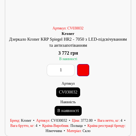
Артикул: CV030032
Kroner
Дзеркало Kroner KRP Spiegel HR2 - 7050 з LED-підсвічуванням
та антизапотіванням
3 772 грн
В наявності
Артикул
CV030032
Наявність
В наявності
Бренд
Kroner
Артикул
CV030032
Ціна
3772.00
Вага нетто, кг
4
Вага брутто, кг
4
Країна-Виробник
Польща
Країна реєстрації бренду
Німеччина
Матеріал
Скло