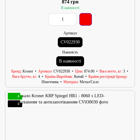
874 грн
В наявності
Артикул
CV022930
Наявність
В наявності
Бренд
Kroner
Артикул
CV022930
Ціна
874.00
Вага нетто, кг
3
Вага брутто, кг
4
Країна-Виробник
Китай
Країна реєстрації бренду
Німеччина
Матеріал
Метал/Скло
4
4