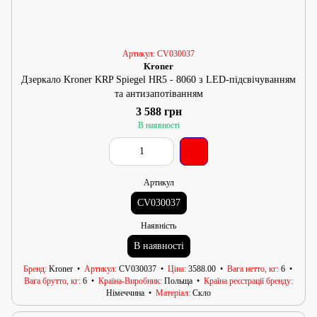
Артикул: CV030037
Kroner
Дзеркало Kroner KRP Spiegel HR5 - 8060 з LED-підсвічуванням
та антизапотіванням
3 588 грн
В наявності
Артикул
CV030037
Наявність
В наявності
Бренд
Kroner
Артикул
CV030037
Ціна
3588.00
Вага нетто, кг
6
Вага брутто, кг
6
Країна-Виробник
Польща
Країна реєстрації бренду
Німеччина
Матеріал
Скло