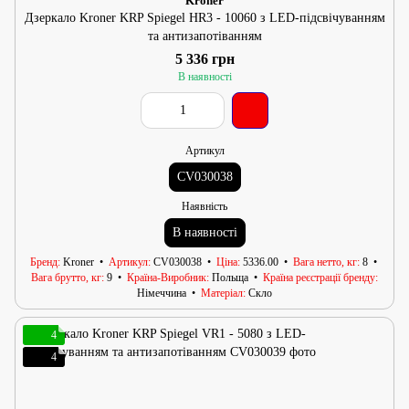
Kroner
Дзеркало Kroner KRP Spiegel HR3 - 10060 з LED-підсвічуванням
та антизапотіванням
5 336 грн
В наявності
Артикул
CV030038
Наявність
В наявності
Бренд
Kroner
Артикул
CV030038
Ціна
5336.00
Вага нетто, кг
8
Вага брутто, кг
9
Країна-Виробник
Польща
Країна реєстрації бренду
Німеччина
Матеріал
Скло
4
4