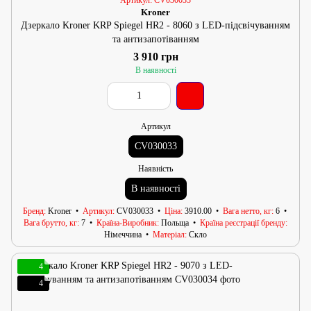
Артикул: CV030033
Kroner
Дзеркало Kroner KRP Spiegel HR2 - 8060 з LED-підсвічуванням
та антизапотіванням
3 910 грн
В наявності
Артикул
CV030033
Наявність
В наявності
Бренд
Kroner
Артикул
CV030033
Ціна
3910.00
Вага нетто, кг
6
Вага брутто, кг
7
Країна-Виробник
Польща
Країна реєстрації бренду
Німеччина
Матеріал
Скло
4
4