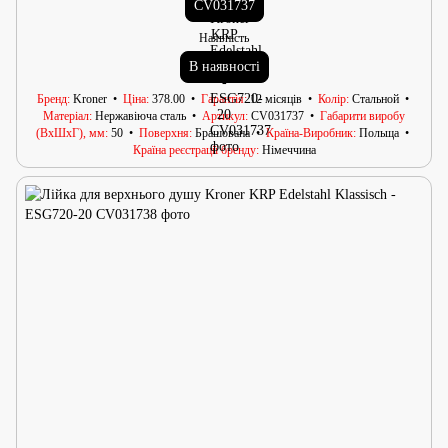
CV031737
Наявність
В наявності
Бренд
Kroner
Ціна
378.00
Гарантія
12 місяців
Колір
Стальной
Матеріал
Нержавіюча сталь
Артикул
CV031737
Габарити виробу
(ВхШхГ), мм
50
Поверхня
Брашована
Країна-Виробник
Польща
Країна реєстрації бренду
Німеччина