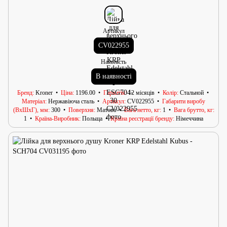
Артикул
CV022955
Наявність
В наявності
Бренд
Kroner
Ціна
1196.00
Гарантія
12 місяців
Колір
Стальной
Матеріал
Нержавіюча сталь
Артикул
CV022955
Габарити виробу
(ВхШхГ), мм
300
Поверхня
Матова
Вага нетто, кг
1
Вага брутто, кг
1
Країна-Виробник
Польща
Країна реєстрації бренду
Німеччина