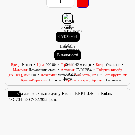
Артикул
CV022954
Наявність
В наявності
Бренд
Kroner
Ціна
966.00
Гарантія
12 місяців
Колір
Стальной
Матеріал
Нержавіюча сталь
Артикул
CV022954
Габарити виробу
(ВхШхГ), мм
250
Поверхня
Матова
Вага нетто, кг
1
Вага брутто, кг
1
Країна-Виробник
Польща
Країна реєстрації бренду
Німеччина
6