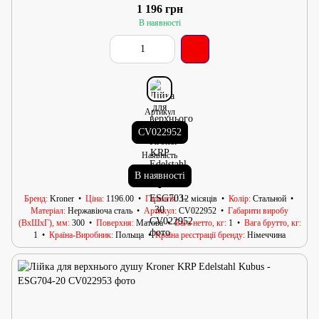
1 196 грн
В наявності
Артикул
CV022952
Наявність
В наявності
Бренд
Kroner
Ціна
1196.00
Гарантія
12 місяців
Колір
Стальной
Матеріал
Нержавіюча сталь
Артикул
CV022952
Габарити виробу
(ВхШхГ), мм
300
Поверхня
Матова
Вага нетто, кг
1
Вага брутто, кг
1
Країна-Виробник
Польща
Країна реєстрації бренду
Німеччина