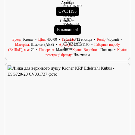
Артикул
CV031195
Наявність
В наявності
Бренд
Kroner
Ціна
460.00
Гарантія
12 місяців
Колір
Чорний
Матеріал
Пластик (ABS)
Артикул
CV031195
Габарити виробу
(ВхШхГ), мм
70
Поверхня
Матова
Країна-Виробник
Польща
Країна
реєстрації бренду
Німеччина