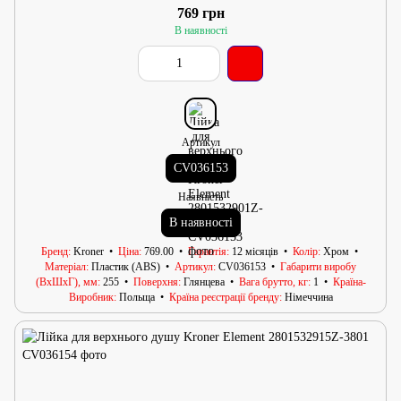
769 грн
В наявності
Артикул
CV036153
Наявність
В наявності
Бренд
Kroner
Ціна
769.00
Гарантія
12 місяців
Колір
Хром
Матеріал
Пластик (ABS)
Артикул
CV036153
Габарити виробу
(ВхШхГ), мм
255
Поверхня
Глянцева
Вага брутто, кг
1
Країна-
Виробник
Польща
Країна реєстрації бренду
Німеччина