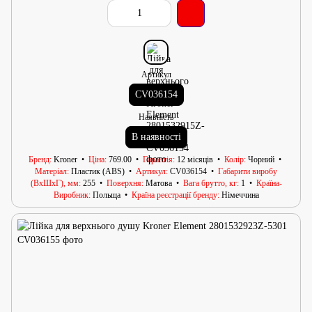
Артикул
CV036154
Наявність
В наявності
Бренд
Kroner
Ціна
769.00
Гарантія
12 місяців
Колір
Чорний
Матеріал
Пластик (ABS)
Артикул
CV036154
Габарити виробу
(ВхШхГ), мм
255
Поверхня
Матова
Вага брутто, кг
1
Країна-
Виробник
Польща
Країна реєстрації бренду
Німеччина