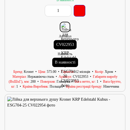
В наявності
Артикул
CV022953
Наявність
В наявності
Бренд
Kroner
Ціна
575.00
Гарантія
12 місяців
Колір
Хром
Матеріал
Нержавіюча сталь
Артикул
CV022953
Габарити виробу
(ВхШхГ), мм
200
Поверхня
Глянцева
Вага нетто, кг
1
Вага брутто,
кг
1
Країна-Виробник
Польща
Країна реєстрації бренду
Німеччина