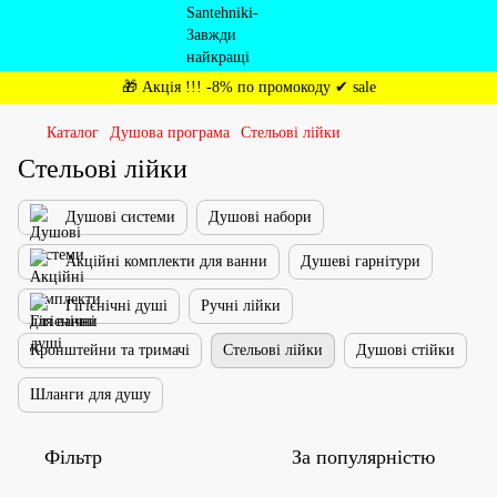
🎁 Акція !!! -8% по промокоду ✔ sale
Каталог
Душова програма
Стельові лійки
Стельові лійки
Душові системи
Душові набори
Акційні комплекти для ванни
Душеві гарнітури
Гігієнічні душі
Ручні лійки
Кронштейни та тримачі
Стельові лійки
Душові стійки
Шланги для душу
Фільтр
За популярністю