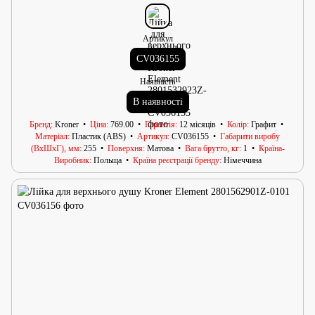
Артикул
CV036155
Наявність
В наявності
Бренд
Kroner
Ціна
769.00
Гарантія
12 місяців
Колір
Графит
Матеріал
Пластик (ABS)
Артикул
CV036155
Габарити виробу
(ВхШхГ), мм
255
Поверхня
Матова
Вага брутто, кг
1
Країна-
Виробник
Польща
Країна реєстрації бренду
Німеччина