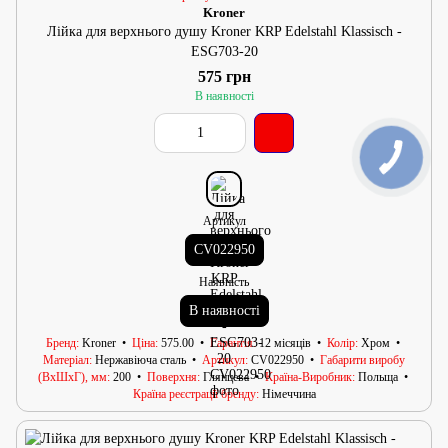
Kroner
Лійка для верхнього душу Kroner KRP Edelstahl Klassisch -
ESG703-20
575 грн
В наявності
Артикул
CV022950
Наявність
В наявності
Бренд
Kroner
Ціна
575.00
Гарантія
12 місяців
Колір
Хром
Матеріал
Нержавіюча сталь
Артикул
CV022950
Габарити виробу
(ВхШхГ), мм
200
Поверхня
Глянцева
Країна-Виробник
Польща
Країна реєстрації бренду
Німеччина