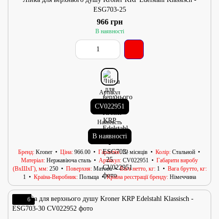
ESG703-25
966 грн
В наявності
Артикул
CV022951
Наявність
В наявності
Бренд
Kroner
Ціна
966.00
Гарантія
12 місяців
Колір
Стальной
Матеріал
Нержавіюча сталь
Артикул
CV022951
Габарити виробу
(ВхШхГ), мм
250
Поверхня
Матова
Вага нетто, кг
1
Вага брутто, кг
1
Країна-Виробник
Польща
Країна реєстрації бренду
Німеччина
6