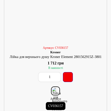
Артикул: CV036157
Kroner
Лійка для верхнього душу Kroner Element 2801562915Z-3801
1 712 грн
В наявності
Артикул
CV036157