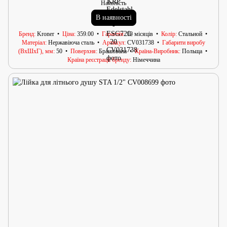
Наявність
В наявності
Бренд
Kroner
Ціна
359.00
Гарантія
12 місяців
Колір
Стальной
Матеріал
Нержавіюча сталь
Артикул
CV031738
Габарити виробу
(ВхШхГ), мм
50
Поверхня
Брашована
Країна-Виробник
Польща
Країна реєстрації бренду
Німеччина