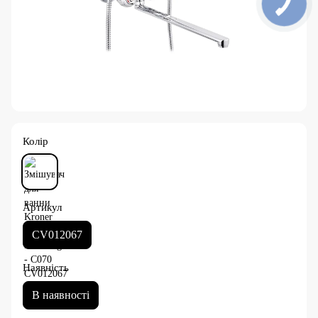
Колір
Артикул
CV012067
Наявність
В наявності