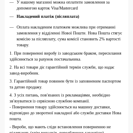
У нашому магазині можна оплатити замовлення за
допомогою карток Visa/Mastercard
Накладений платіж (післяплата)
Оплата накладеним платежем можлива при отриманні
замовлення у відділенні Нової Пошти. Нова Пошта стягує
комісію за післяплату, сума комісії становить 2% вартості
товару.
1. При поверненні виробу із заводським браком, пересилання
здійснюється за рахунок постачальника.
2. На всі товари діє гарантійний термін служби, що надає
завод-виробник.
3. Гарантійний товар повинен бути із заповненим паспортом
та датою продажу.
4. З усіх питань, пов'язаних із рекламаціями, необхідно
зв'язуватися із сервісною службою компанії.
- Повернення товару здійснюється на машину доставки,
відповідно до зворотної накладної або служби доставки Нова
пошта.
- Вироби, що мають сліди встановлення поверненню не
підлягають (крім випадків, передбачених гарантією).