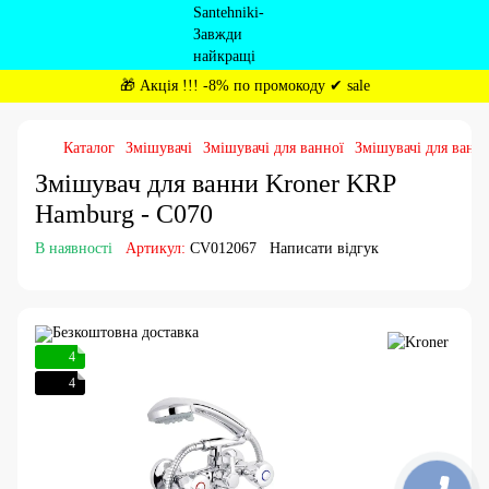
🎁 Акція !!! -8% по промокоду ✔ sale
Каталог
Змішувачі
Змішувачі для ванної
Змішувачі для ванно
Змішувач для ванни Kroner KRP
Hamburg - C070
В наявності
Артикул:
CV012067
Написати відгук
4
4