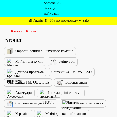
🎁 Акція !!! -8% по промокоду ✔ sale
Каталог
Kroner
Kroner
Обробні дошки зі штучного каменю
Мийки для кухні
Змішувачі
Душова програма
Сантехніка ТМ. VALESO
Сантехніка ТМ. Qtap, Lidz
Водонагрівачі
Аксесуари
Інсталяційні системи
Системи очищення води
Насосне обладнання
Кераміка
Меблі для ванної кімнати