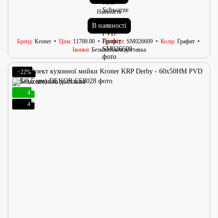
Наявність
В наявності
Бренд
Kroner
Ціна
11700.00
Артикул
SM026609
Колір
Графит
Іконки
Безкоштовна доставка
−22%
4
4