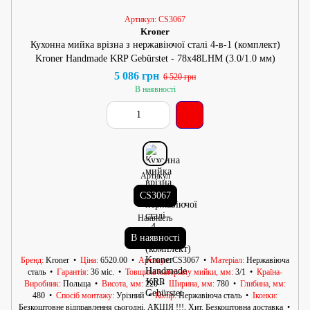
Артикул: CS3067
Kroner
Кухонна мийка врізна з нержавіючої сталі 4-в-1 (комплект)
Kroner Handmade KRP Gebürstet - 78х48LHM (3.0/1.0 мм)
5 086 грн
6 520 грн
В наявності
Артикул
CS3067
Наявність
В наявності
Бренд
Kroner
Ціна
6520.00
Артикул
CS3067
Матеріал
Нержавіюча
сталь
Гарантія
36 міс.
Товщина матеріалу мийки, мм
3/1
Країна-
Виробник
Польща
Висота, мм
220
Ширина, мм
780
Глибина, мм
480
Спосіб монтажу
Урізний
Колір
Нержавіюча сталь
Іконки
Безкоштовне відправлення сьогодні, АКЦІЯ !!!, Хит, Безкоштовна доставка