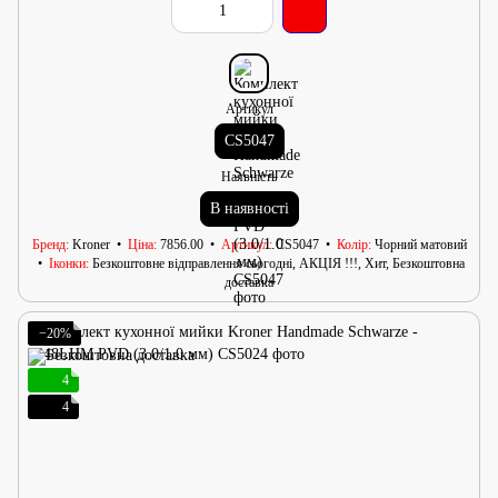
Артикул
CS5047
Наявність
В наявності
Бренд
Kroner
Ціна
7856.00
Артикул
CS5047
Колір
Чорний матовий
Іконки
Безкоштовне відправлення сьогодні, АКЦІЯ !!!, Хит, Безкоштовна
доставка
−20%
4
4