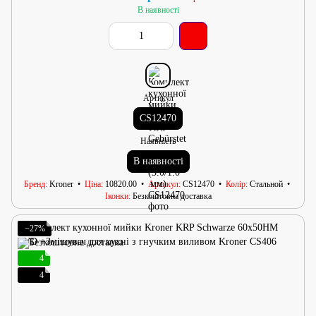
В наявності
Артикул
CS12470
Наявність
В наявності
Бренд
Kroner
Ціна
10820.00
Артикул
CS12470
Колір
Стальной
Іконки
Безкоштовна доставка
−27%
4
4