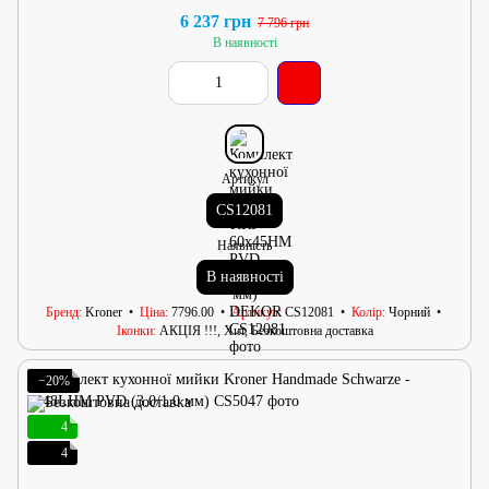
6 237 грн
7 796 грн
В наявності
Артикул
CS12081
Наявність
В наявності
Бренд
Kroner
Ціна
7796.00
Артикул
CS12081
Колір
Чорний
Іконки
АКЦІЯ !!!, Хит, Безкоштовна доставка
−20%
4
4