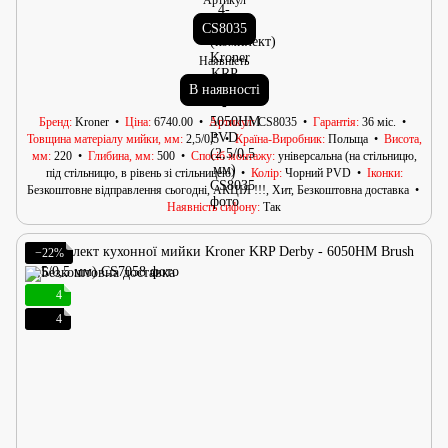
CS8035
Наявність
В наявності
Бренд
Kroner
Ціна
6740.00
Артикул
CS8035
Гарантія
36 міс.
Товщина матеріалу мийки, мм
2,5/0,5
Країна-Виробник
Польща
Висота,
мм
220
Глибина, мм
500
Спосіб монтажу
універсальна (на стільницю,
під стільницю, в рівень зі стільницею)
Колір
Чорний PVD
Іконки
Безкоштовне відправлення сьогодні, АКЦІЯ !!!, Хит, Безкоштовна доставка
Наявність сифону
Так
−22%
4
4