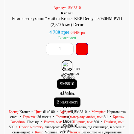
Артикул: SM8810
Kroner
Комплект кухонної мийки Kroner KRP Derby - 5050HM PVD
(2,5/0,5 мм) Decor
4 789 грн
6 140 грн
В наявності
Артикул
SM8810
Наявність
В наявності
Бренд
Kroner
Ціна
6140.00
Артикул
SM8810
Матеріал
Нержавіюча
сталь
Гарантія
36 місяці
Товщина матеріалу мийки, мм
3/1
Країна-
Виробник
Польща
Висота, мм
220
Ширина, мм
500
Глибина, мм
500
Спосіб монтажу
універсальна (на стільницю, під стільницю, в рівень зі
стільницею)
Колір
Чорний PVD
Іконки
Безкоштовне відправлення