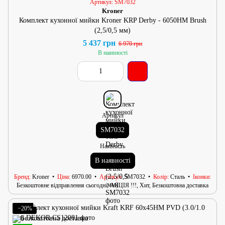
Артикул: SM7032
Kroner
Комплект кухонної мийки Kroner KRP Derby - 6050HM Brush
(2,5/0,5 мм)
5 437 грн
6 970 грн
В наявності
Артикул
SM7032
Наявність
В наявності
Бренд
Kroner
Ціна
6970.00
Артикул
SM7032
Колір
Сталь
Іконки
Безкоштовне відправлення сьогодні, АКЦІЯ !!!, Хит, Безкоштовна доставка
−20%