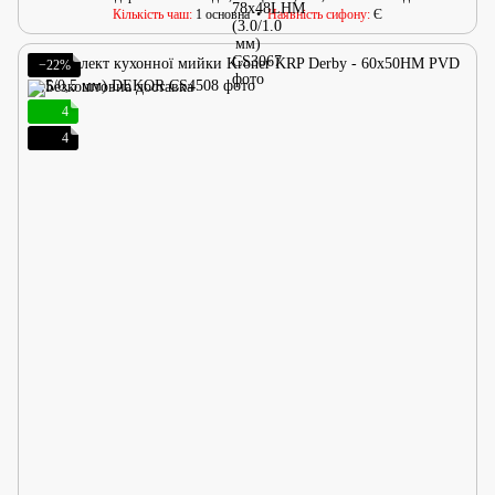
Кількість чаш
1 основна
Наявність сифону
Є
−22%
4
4