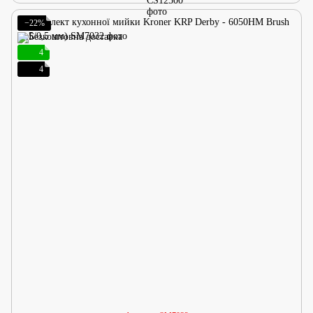
−22%
4
4