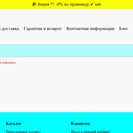
🎁 Акция !!! -8% по промокоду ✔ sale
 доставка
Гарантии и возврат
Контактная информация
Блог
ОР (ОФЕРТА)
Отзывы о магазине
я раковины
Каталог
Клиентам
Разделочные доски с
Вход в личный кабинет