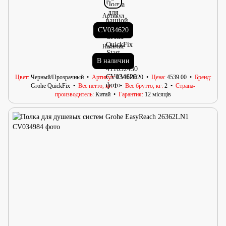
Артикул
CV034620
Наличие
В наличии
Цвет
Черный/Прозрачный
Артикул
CV034620
Цена
4539.00
Бренд
Grohe QuickFix
Вес нетто, кг
1
Вес брутто, кг
2
Страна-
производитель
Китай
Гарантия
12 місяців