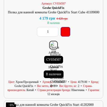
Артикул: CV034507
Grohe QuickFix
Полка для ванной комнаты Grohe QuickFix Start Cube 41109000
4 179 грн
4 428 грн
В наличии
Артикул
CV034507
Наличие
В наличии
Цвет
Хром/Прозрачный
Артикул
CV034507
Цена
4179.00
Бренд
Grohe QuickFix
Вес нетто, кг
1
Вес брутто, кг
2
Страна-
производитель
Китай
Страна регистрации бренда
Німеччина
Гарантия
12 місяців
−6%