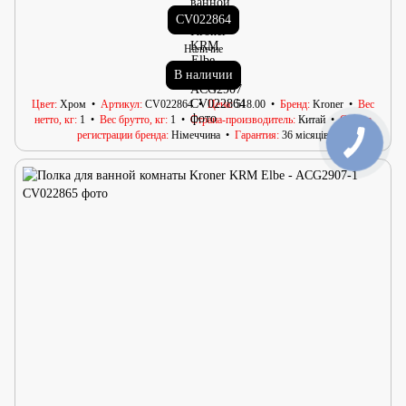
CV022864
Наличие
В наличии
Цвет
Хром
Артикул
CV022864
Цена
518.00
Бренд
Kroner
Вес
нетто, кг
1
Вес брутто, кг
1
Страна-производитель
Китай
Страна
регистрации бренда
Німеччина
Гарантия
36 місяців