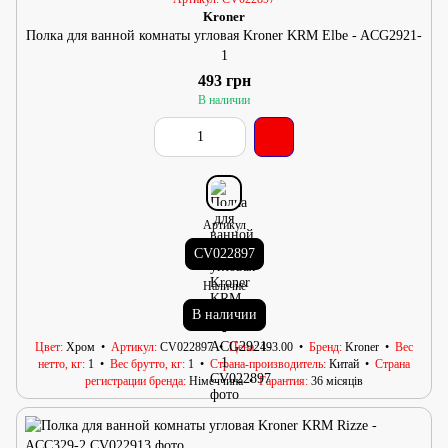
Kroner
Полка для ванной комнаты угловая Kroner KRM Elbe - ACG2921-
1
493 грн
В наличии
Артикул
CV022897
Наличие
В наличии
Цвет
Хром
Артикул
CV022897
Цена
493.00
Бренд
Kroner
Вес
нетто, кг
1
Вес брутто, кг
1
Страна-производитель
Китай
Страна
регистрации бренда
Німеччина
Гарантия
36 місяців