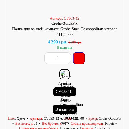
Артикул: CV033412
Grohe QuickFix
Полка для ванной комнаты Grohe Start Cosmopolitan угловая
41172000
4 299 грн
4 590 грн
В наличии
Артикул
CV033412
Наличие
В наличии
Цвет
Хром
Артикул
CV033412
Цена
4299.00
Бренд
Grohe QuickFix
Вес нетто, кг
1
Вес брутто, кг
1
Страна-производитель
Китай
Страна регистрации бренда
Німеччина
Гарантия
12 місяців