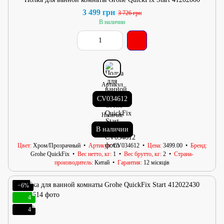
3 499 грн
3 726 грн
В наличии
Артикул
CV034612
Наличие
В наличии
Цвет
Хром/Прозрачный
Артикул
CV034612
Цена
3499.00
Бренд
Grohe QuickFix
Вес нетто, кг
1
Вес брутто, кг
2
Страна-
производитель
Китай
Гарантия
12 місяців
−6%
4
4