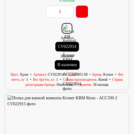
В наличии
Артикул
CV022914
Наличие
В наличии
Цвет
Хром
Артикул
CV022914
Цена
851.00
Бренд
Kroner
Вес
нетто, кг
1
Вес брутто, кг
1
Страна-производитель
Китай
Страна
регистрации бренда
Німеччина
Гарантия
36 місяців