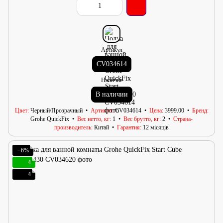
Артикул
CV034614
Наличие
В наличии
Цвет
Черный/Прозрачный
Артикул
CV034614
Цена
3999.00
Бренд
Grohe QuickFix
Вес нетто, кг
1
Вес брутто, кг
2
Страна-
производитель
Китай
Гарантия
12 місяців
−6%
4
4