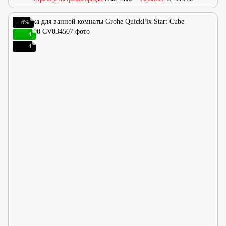
−6%
4
4