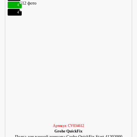
4
4
Артикул: CV034612
Grohe QuickFix
Полка для ванной комнаты Grohe QuickFix Start 41202000