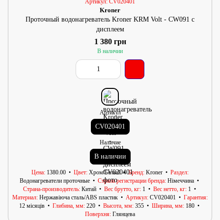
Артикул: CV020401
Kroner
Проточный водонагреватель Kroner KRM Volt - CW091 с
дисплеем
1 380 грн
В наличии
Артикул
CV020401
Наличие
В наличии
Цена
1380.00
Цвет
Хром/Белый
Бренд
Kroner
Раздел
Водонагреватели проточные
Страна регистрации бренда
Німеччина
Страна-производитель
Китай
Вес брутто, кг
1
Вес нетто, кг
1
Материал
Нержавіюча сталь/АВS пластик
Артикул
CV020401
Гарантия
12 місяців
Глибина, мм
220
Высота, мм
355
Ширина, мм
180
Поверхня
Глянцева