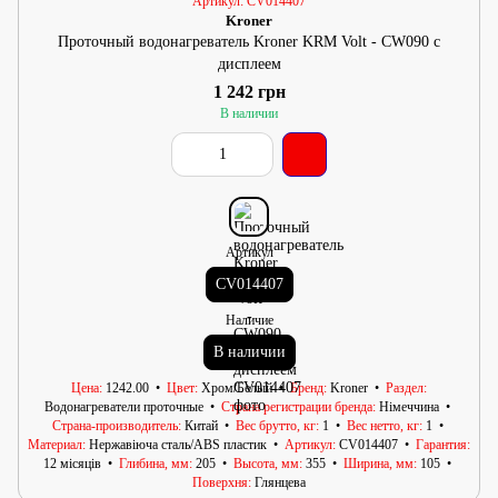
Артикул: CV014407
Kroner
Проточный водонагреватель Kroner KRM Volt - CW090 с
дисплеем
1 242 грн
В наличии
Артикул
CV014407
Наличие
В наличии
Цена
1242.00
Цвет
Хром/Белый
Бренд
Kroner
Раздел
Водонагреватели проточные
Страна регистрации бренда
Німеччина
Страна-производитель
Китай
Вес брутто, кг
1
Вес нетто, кг
1
Материал
Нержавіюча сталь/АВS пластик
Артикул
CV014407
Гарантия
12 місяців
Глибина, мм
205
Высота, мм
355
Ширина, мм
105
Поверхня
Глянцева