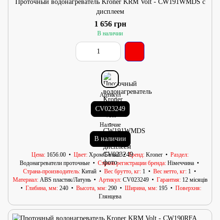
Проточный водонагреватель Kroner KRM Volt - CW191WMDS с
дисплеем
1 656 грн
В наличии
Артикул
CV023249
Наличие
В наличии
Цена
1656.00
Цвет
Хром/Белый
Бренд
Kroner
Раздел
Водонагреватели проточные
Страна регистрации бренда
Німеччина
Страна-производитель
Китай
Вес брутто, кг
1
Вес нетто, кг
1
Материал
ABS пластик/Латунь
Артикул
CV023249
Гарантия
12 місяців
Глибина, мм
240
Высота, мм
290
Ширина, мм
195
Поверхня
Глянцева