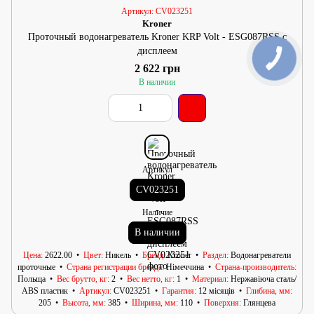
Артикул: CV023251
Kroner
Проточный водонагреватель Kroner KRP Volt - ESG087RSS с
дисплеем
2 622 грн
В наличии
Артикул
CV023251
Наличие
В наличии
Цена
2622.00
Цвет
Никель
Бренд
Kroner
Раздел
Водонагреватели
проточные
Страна регистрации бренда
Німеччина
Страна-производитель
Польща
Вес брутто, кг
2
Вес нетто, кг
1
Материал
Нержавіюча сталь/
АВS пластик
Артикул
CV023251
Гарантия
12 місяців
Глибина, мм
205
Высота, мм
385
Ширина, мм
110
Поверхня
Глянцева