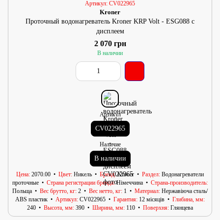
Артикул: CV022965
Kroner
Проточный водонагреватель Kroner KRP Volt - ESG088 с
дисплеем
2 070 грн
В наличии
Артикул
CV022965
Наличие
В наличии
Цена
2070.00
Цвет
Никель
Бренд
Kroner
Раздел
Водонагреватели
проточные
Страна регистрации бренда
Німеччина
Страна-производитель
Польща
Вес брутто, кг
2
Вес нетто, кг
1
Материал
Нержавіюча сталь/
АВS пластик
Артикул
CV022965
Гарантия
12 місяців
Глибина, мм
240
Высота, мм
390
Ширина, мм
110
Поверхня
Глянцева