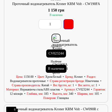
Проточный водонагреватель Kroner KRM Volt - CW190FA
1 150 грн
В наличии
Артикул
CV023244
Наличие
В наличии
Цена
1150.00
Цвет
Хром/Белый
Бренд
Kroner
Раздел
Водонагреватели проточные
Страна регистрации бренда
Німеччина
Страна-производитель
Китай
Вес брутто, кг
1
Вес нетто, кг
1
Материал
Нержавіюча сталь/АВS пластик
Артикул
CV023244
Гарантия
12 місяців
Глибина, мм
185
Высота, мм
340
Ширина, мм
105
Поверхня
Глянцева
6