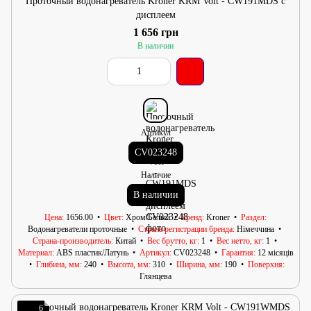
Проточный водонагреватель Kroner KRM Volt - CW191MDS с
дисплеем
1 656 грн
В наличии
Артикул
CV023248
Наличие
В наличии
Цена
1656.00
Цвет
Хром/Белый
Бренд
Kroner
Раздел
Водонагреватели проточные
Страна регистрации бренда
Німеччина
Страна-производитель
Китай
Вес брутто, кг
1
Вес нетто, кг
1
Материал
ABS пластик/Латунь
Артикул
CV023248
Гарантия
12 місяців
Глибина, мм
240
Высота, мм
310
Ширина, мм
190
Поверхня
Глянцева
6