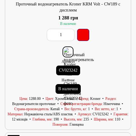
Проточный водонагреватель Kroner KRM Volt - CW189 с
дисплеем
1 288 грн
В наличии
Артикул
CV023242
Наличие
В наличии
Цена
1288.00
Цвет
Хром/Белый
Бренд
Kroner
Раздел
Водонагреватели проточные
Страна регистрации бренда
Німеччина
Страна-производитель
Китай
Вес брутто, кг
1
Вес нетто, кг
1
Материал
Нержавіюча сталь/АВS пластик
Артикул
CV023242
Гарантия
12 місяців
Глибина, мм
190
Высота, мм
235
Ширина, мм
110
Поверхня
Глянцева