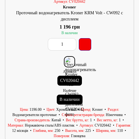
Артикул: CV020442
Kroner
Проточный водонагреватель Kroner KRM Volt - CW092 с
дисплеем
1 196 грн
В наличии
Артикул
CV020442
Наличие
В наличии
Цена
1196.00
Цвет
Хром/Белый
Бренд
Kroner
Раздел
Водонагреватели проточные
Страна регистрации бренда
Німеччина
Страна-производитель
Китай
Вес брутто, кг
1
Вес нетто, кг
1
Материал
Нержавіюча сталь/АВS пластик
Артикул
CV020442
Гарантия
12 місяців
Глибина, мм
250
Высота, мм
225
Ширина, мм
110
Поверхня
Глянцева