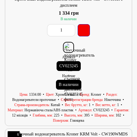
дисплеем
1 334 грн
В наличии
Артикул
CV023245
Наличие
В наличии
Цена
1334.00
Цвет
Хром/Белый
Бренд
Kroner
Раздел
Водонагреватели проточные
Страна регистрации бренда
Німеччина
Страна-производитель
Китай
Вес брутто, кг
1
Вес нетто, кг
1
Материал
Нержавіюча сталь/АВS пластик
Артикул
CV023245
Гарантия
12 місяців
Глибина, мм
225
Высота, мм
395
Ширина, мм
102
Поверхня
Глянцева
6