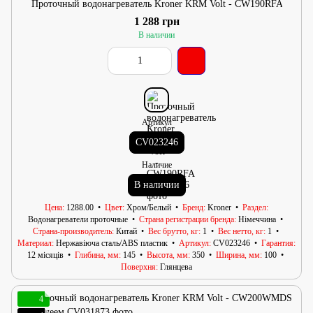
Проточный водонагреватель Kroner KRM Volt - CW190RFA
1 288 грн
В наличии
Артикул
CV023246
Наличие
В наличии
Цена
1288.00
Цвет
Хром/Белый
Бренд
Kroner
Раздел
Водонагреватели проточные
Страна регистрации бренда
Німеччина
Страна-производитель
Китай
Вес брутто, кг
1
Вес нетто, кг
1
Материал
Нержавіюча сталь/АВS пластик
Артикул
CV023246
Гарантия
12 місяців
Глибина, мм
145
Высота, мм
350
Ширина, мм
100
Поверхня
Глянцева
4