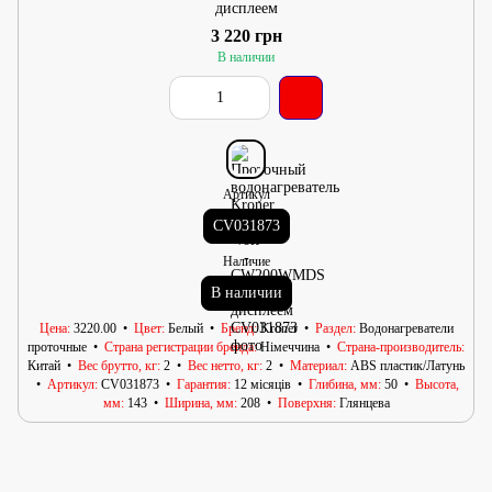
дисплеем
3 220 грн
В наличии
Артикул
CV031873
Наличие
В наличии
Цена
3220.00
Цвет
Белый
Бренд
Kroner
Раздел
Водонагреватели
проточные
Страна регистрации бренда
Німеччина
Страна-производитель
Китай
Вес брутто, кг
2
Вес нетто, кг
2
Материал
ABS пластик/Латунь
Артикул
CV031873
Гарантия
12 місяців
Глибина, мм
50
Высота,
мм
143
Ширина, мм
208
Поверхня
Глянцева