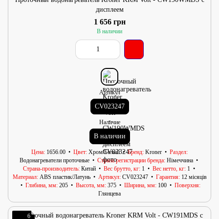
дисплеем
1 656 грн
В наличии
Артикул
CV023247
Наличие
В наличии
Цена
1656.00
Цвет
Хром/Белый
Бренд
Kroner
Раздел
Водонагреватели проточные
Страна регистрации бренда
Німеччина
Страна-производитель
Китай
Вес брутто, кг
1
Вес нетто, кг
1
Материал
ABS пластик/Латунь
Артикул
CV023247
Гарантия
12 місяців
Глибина, мм
205
Высота, мм
375
Ширина, мм
100
Поверхня
Глянцева
6