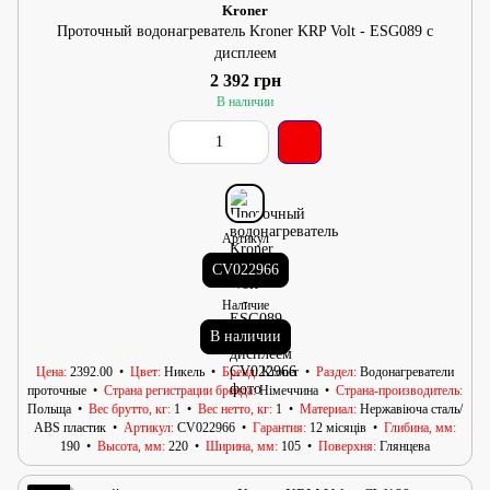
Kroner
Проточный водонагреватель Kroner KRP Volt - ESG089 с
дисплеем
2 392 грн
В наличии
Артикул
CV022966
Наличие
В наличии
Цена
2392.00
Цвет
Никель
Бренд
Kroner
Раздел
Водонагреватели
проточные
Страна регистрации бренда
Німеччина
Страна-производитель
Польща
Вес брутто, кг
1
Вес нетто, кг
1
Материал
Нержавіюча сталь/
АВS пластик
Артикул
CV022966
Гарантия
12 місяців
Глибина, мм
190
Высота, мм
220
Ширина, мм
105
Поверхня
Глянцева