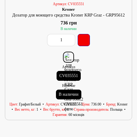
Артикул: CV035551
Kroner
Дозатор для моющего средства Kroner KRP Graz - GRP95612
736 грн
В наличии
Артикул
CV035551
Наличие
В наличии
Цвет
Графит/Белый
Артикул
CV035551
Цена
736.00
Бренд
Kroner
Вес нетто, кг
1
Вес брутто, кг
1
Страна-производитель
Польща
Гарантия
60 місяців