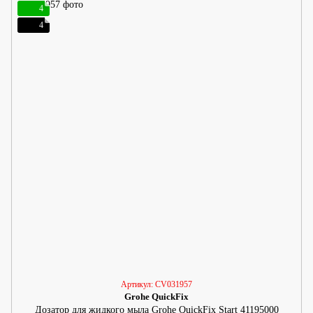
4
4
Артикул: CV031957
Grohe QuickFix
Дозатор для жидкого мыла Grohe QuickFix Start 41195000