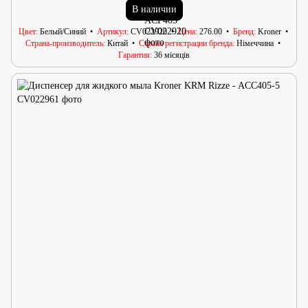
В наличии
Цвет
Белый/Синий
Артикул
CV022920
Цена
276.00
Бренд
Kroner
Страна-производитель
Китай
Страна регистрации бренда
Німеччина
Гарантия
36 місяців