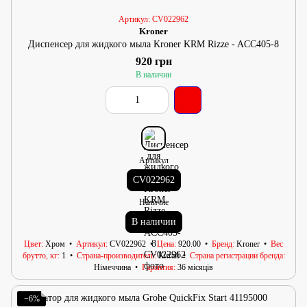
Артикул: CV022962
Kroner
Диспенсер для жидкого мыла Kroner KRM Rizze - ACC405-8
920 грн
В наличии
Артикул
CV022962
Наличие
В наличии
Цвет
Хром
Артикул
CV022962
Цена
920.00
Бренд
Kroner
Вес
брутто, кг
1
Страна-производитель
Китай
Страна регистрации бренда
Німеччина
Гарантия
36 місяців
−6%