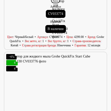
Артикул
CV033774
Наличие
В наличии
Цвет
Чёрный/Белый
Артикул
CV033774
Цена
4299.00
Бренд
Grohe
QuickFix
Вес нетто, кг
1
Вес брутто, кг
1
Страна-производитель
Китай
Страна регистрации бренда
Німеччина
Гарантия
12 місяців
−6%
4
4