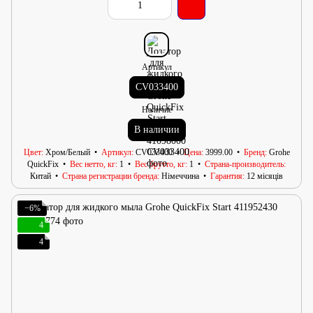
Артикул
CV033400
Наличие
В наличии
Цвет
Хром/Белый
Артикул
CV033400
Цена
3999.00
Бренд
Grohe
QuickFix
Вес нетто, кг
1
Вес брутто, кг
1
Страна-производитель
Китай
Страна регистрации бренда
Німеччина
Гарантия
12 місяців
−6%
4
4