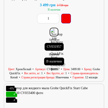
3 499 грн
3 726 грн
В наличии
Артикул
CV031957
Наличие
В наличии
Цвет
Хром/Белый
Артикул
CV031957
Цена
3499.00
Бренд
Grohe
QuickFix
Вес нетто, кг
1
Вес брутто, кг
1
Страна-производитель
Китай
Страна регистрации бренда
Німеччина
Гарантия
12 місяців
−6%
4
4