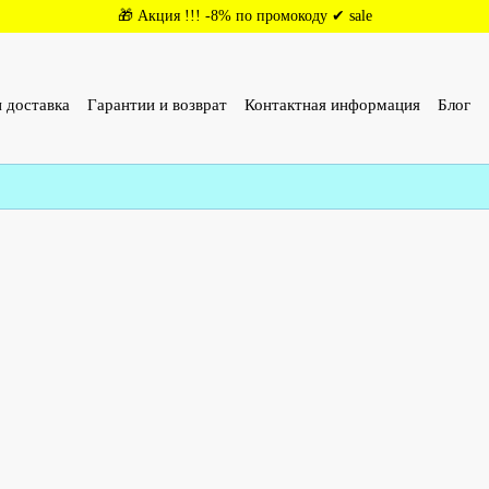
🎁 Акция !!! -8% по промокоду ✔ sale
 доставка
Гарантии и возврат
Контактная информация
Блог
ОР (ОФЕРТА)
Отзывы о магазине