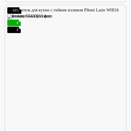
−34%
4
4