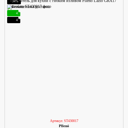
−34%
4
4
Артикул: ST430017
Pllenó