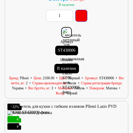
В наличии
Артикул
ST430006
Наличие
В наличии
Бренд
Pllenó
Цена
2100.00
Цвет
Черный
Артикул
ST430006
Вес
нетто, кг
2
Страна-производитель
Італія
Страна регистрации бренда
Україна
Вес брутто, кг
3
Материал
Латунь
Поверхня
Матова
Колір
Чорний
−32%
4
4