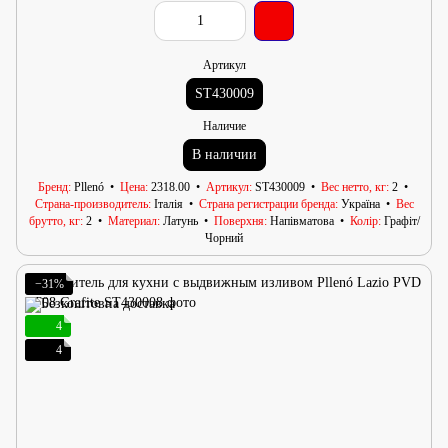
Артикул
ST430009
Наличие
В наличии
Бренд
Pllenó
Цена
2318.00
Артикул
ST430009
Вес нетто, кг
2
Страна-производитель
Італія
Страна регистрации бренда
Україна
Вес
брутто, кг
2
Материал
Латунь
Поверхня
Напівматова
Колір
Графіт/
Чорний
−31%
4
4