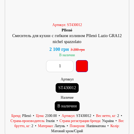
Артикул: ST430012
Pllenó
Смеситель для кухни с гибким изливом Pllenó Lazio GRA12
nichel spazzolato
2 100 грн
3 200 грн
В наличии
Артикул
ST430012
Наличие
В наличии
Бренд
Pllenó
Цена
2100.00
Артикул
ST430012
Вес нетто, кг
2
Страна-производитель
Італія
Страна регистрации бренда
Україна
Вес
брутто, кг
2
Материал
Латунь
Поверхня
Напівматова
Колір
Матовий хром/Сірий