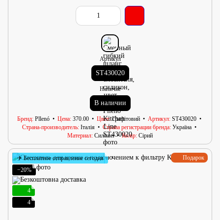
Артикул
ST430020
Наличие
В наличии
Бренд
Pllenó
Цена
370.00
Цвет
Графітовий
Артикул
ST430020
Страна-производитель
Італія
Страна регистрации бренда
Україна
Материал
Силікон
Колір
Сірий
Подарок
✈ Бесплатное отправление сегодня
−20%
4
4