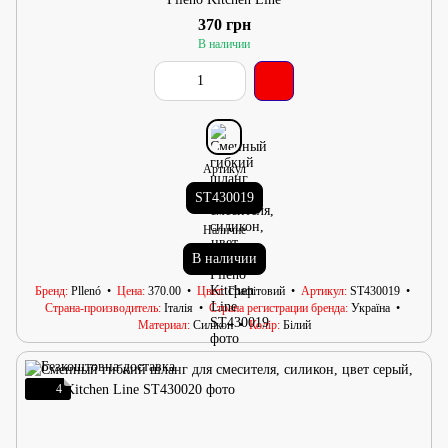
370 грн
В наличии
Артикул
ST430019
Наличие
В наличии
Бренд
Pllenó
Цена
370.00
Цвет
Графітовий
Артикул
ST430019
Страна-производитель
Італія
Страна регистрации бренда
Україна
Материал
Силікон
Колір
Білий
4