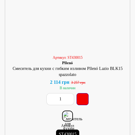
Артикул: ST430015
Pllenó
Смеситель для кухни с гибким изливом Pllenó Lazio BLK15
spazzolato
2 114 грн
3 257 грн
В наличии
Артикул
ST430015