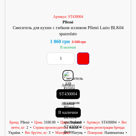
Артикул: ST430004
Pllenó
Смеситель для кухни с гибким изливом Pllenó Lazio BLK04
spazzolato
1 860 грн
3 100 грн
В наличии
Артикул
ST430004
Наличие
В наличии
Бренд
Pllenó
Цена
3100.00
Цвет
Черный
Артикул
ST430004
Вес
нетто, кг
2
Страна-производитель
Італія
Страна регистрации бренда
Україна
Вес брутто, кг
3
Материал
Латунь
Поверхня
Напівматова