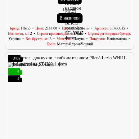
Наличие
В наличии
Бренд
Pllenó
Цена
2114.00
Цвет
Графітовий
Артикул
ST430015
Вес нетто, кг
2
Страна-производитель
Італія
Страна регистрации бренда
Україна
Вес брутто, кг
3
Материал
Латунь
Поверхня
Напівматова
Колір
Матовий хром/Чорний
−34%
4
4