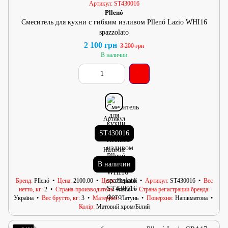
Артикул: ST430016
Pllenó
Смеситель для кухни с гибким изливом Pllenó Lazio WHI16
spazzolato
2 100 грн
3 200 грн
В наличии
Артикул
ST430016
Наличие
В наличии
Бренд
Pllenó
Цена
2100.00
Цвет
Черный
Артикул
ST430016
Вес
нетто, кг
2
Страна-производитель
Італія
Страна регистрации бренда
Україна
Вес брутто, кг
3
Материал
Латунь
Поверхня
Напівматова
Колір
Матовий хром/Білий