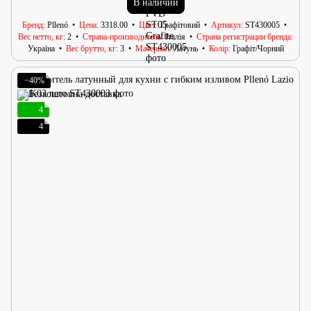
В наличии
Бренд
Pllenó
Цена
3318.00
Цвет
Графітовий
Артикул
ST430005
Вес нетто, кг
2
Страна-производитель
Італія
Страна регистрации бренда
Україна
Вес брутто, кг
3
Материал
Латунь
Колір
Графіт/Чорний
−40%
4
4