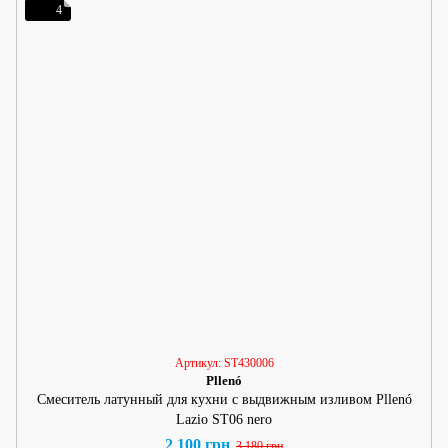
4
Артикул: ST430006
Pllenó
Смеситель латунный для кухни с выдвижным изливом Pllenó
Lazio ST06 nero
2 100 грн
3 180 грн