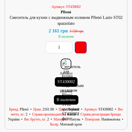
Артикул: ST430002
Pllenó
Смеситель для кухни с выдвижным изливом Pllenó Lazio ST02
spazzolato
2 161 грн
3 150 грн
В наличии
Артикул
ST430002
Наличие
В наличии
Бренд
Pllenó
Цена
2161.00
Цвет
Черный
Артикул
ST430002
Вес
нетто, кг
2
Страна-производитель
Італія
Страна регистрации бренда
Україна
Вес брутто, кг
2
Материал
Латунь
Поверхня
Напівматова
Колір
Матовий хром