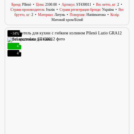
Бренд
Pllenó
Цена
2100.00
Артикул
ST430011
Вес нетто, кг
2
Страна-производитель
Італія
Страна регистрации бренда
Україна
Вес
брутто, кг
2
Материал
Латунь
Поверхня
Напівматова
Колір
Матовий хром/Білий
−34%
4
4