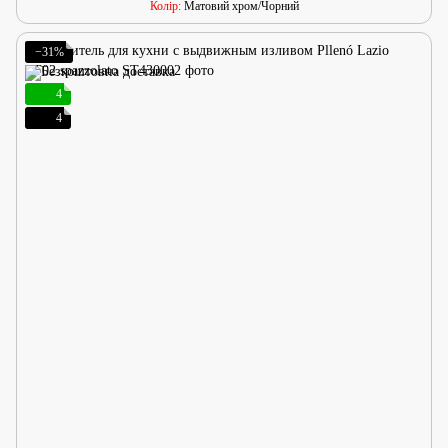
Колір
Матовий хром/Чорний
−31%
4
4