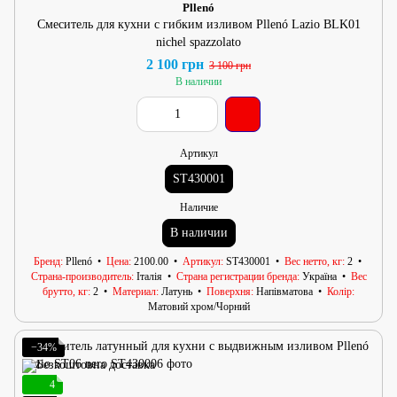
Pllenó
Смеситель для кухни с гибким изливом Pllenó Lazio BLK01
nichel spazzolato
2 100 грн
3 100 грн
В наличии
Артикул
ST430001
Наличие
В наличии
Бренд
Pllenó
Цена
2100.00
Артикул
ST430001
Вес нетто, кг
2
Страна-производитель
Італія
Страна регистрации бренда
Україна
Вес
брутто, кг
2
Материал
Латунь
Поверхня
Напівматова
Колір
Матовий хром/Чорний
−34%
4