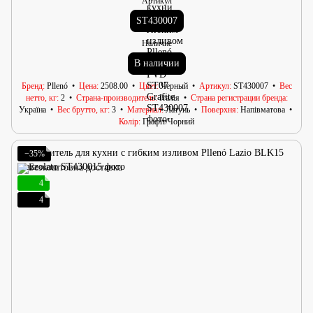
Артикул
ST430007
Наличие
В наличии
Бренд
Pllenó
Цена
2508.00
Цвет
Черный
Артикул
ST430007
Вес
нетто, кг
2
Страна-производитель
Італія
Страна регистрации бренда
Україна
Вес брутто, кг
3
Материал
Латунь
Поверхня
Напівматова
Колір
Графіт/Чорний
−35%
4
4