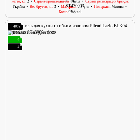
нетто, кг
2
Страна-производитель
Італія
Страна регистрации бренда
Україна
Вес брутто, кг
3
Материал
Латунь
Поверхня
Матова
Колір
Чорний
−40%
4
4