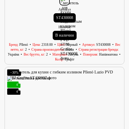
Артикул
ST430008
Наличие
В наличии
Бренд
Pllenó
Цена
2318.00
Цвет
Черный
Артикул
ST430008
Вес
нетто, кг
2
Страна-производитель
Італія
Страна регистрации бренда
Україна
Вес брутто, кг
2
Материал
Латунь
Поверхня
Напівматова
Колір
Графіт
−30%
4
4