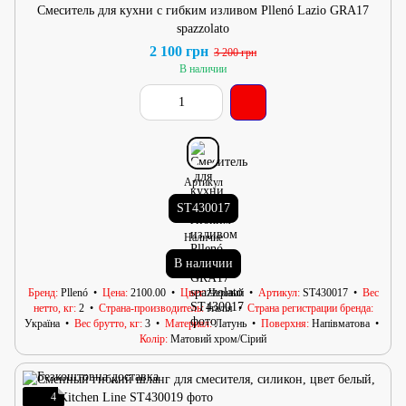
Смеситель для кухни с гибким изливом Pllenó Lazio GRA17
spazzolato
2 100 грн
3 200 грн
В наличии
Артикул
ST430017
Наличие
В наличии
Бренд
Pllenó
Цена
2100.00
Цвет
Черный
Артикул
ST430017
Вес
нетто, кг
2
Страна-производитель
Італія
Страна регистрации бренда
Україна
Вес брутто, кг
3
Материал
Латунь
Поверхня
Напівматова
Колір
Матовий хром/Сірий
4