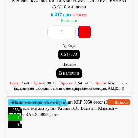
Комплект кухонної мийки Kraft NANO GOLD PVD HS50*50
(3.0/1.0 мм) декор
6 417 грн
8 790 грн
В наличии
Артикул
CS47370
Наличие
В наличии
Бренд
Kraft
Цена
8790.00
Артикул
CS47370
Иконки
Безкоштовне
відправлення сьогодні, Безкоштовне відправлення сьогодні, АКЦІЯ !!!
Подарок
✈ Бесплатное отправление сегодня
−25%
4
4