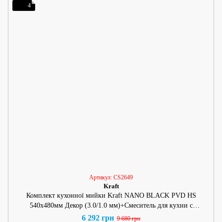
4
Артикул: СS2649
Kraft
Комплект кухонної мийки Kraft NANO BLACK PVD HS
540х480мм Декор (3.0/1.0 мм)+Смеситель для кухни с
подключением к фильтру Pllenó Lazio ST19 nero
6 292 грн
9 680 грн