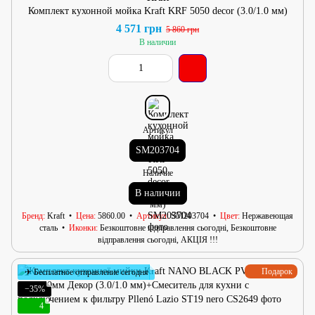
Комплект кухонной мойка Kraft KRF 5050 decor (3.0/1.0 мм)
4 571 грн
5 860 грн
В наличии
Артикул
SM203704
Наличие
В наличии
Бренд
Kraft
Цена
5860.00
Артикул
SM203704
Цвет
Нержавеющая
сталь
Иконки
Безкоштовне відправлення сьогодні, Безкоштовне
відправлення сьогодні, АКЦІЯ !!!
Подарок
✈ Бесплатное отправление сегодня
−35%
4