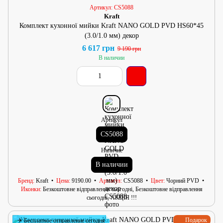
Артикул: CS5088
Kraft
Комплект кухонної мийки Kraft NANO GOLD PVD HS60*45
(3.0/1.0 мм) декор
6 617 грн
9 190 грн
В наличии
Артикул
CS5088
Наличие
В наличии
Бренд
Kraft
Цена
9190.00
Артикул
CS5088
Цвет
Чорний PVD
Иконки
Безкоштовне відправлення сьогодні, Безкоштовне відправлення
сьогодні, АКЦІЯ !!!
Подарок
✈ Бесплатное отправление сегодня