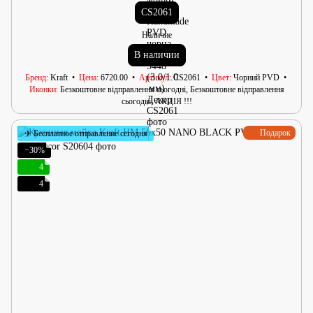
CS2061
Наличие
В наличии
Бренд
Kraft
Цена
6720.00
Артикул
CS2061
Цвет
Чорний PVD
Иконки
Безкоштовне відправлення сьогодні, Безкоштовне відправлення
сьогодні, АКЦІЯ !!!
Подарок
✈ Бесплатное отправление сегодня
−30%
4
4