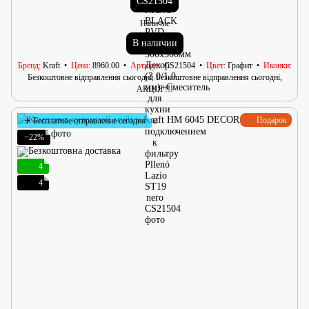
CS21504
Наличие
В наличии
Бренд
Kraft
Цена
8960.00
Артикул
CS21504
Цвет
Графит
Иконки
Безкоштовне відправлення сьогодні, Безкоштовне відправлення сьогодні,
АКЦІЯ !!!
Подарок
✈ Бесплатное отправление сегодня
−22%
4
4