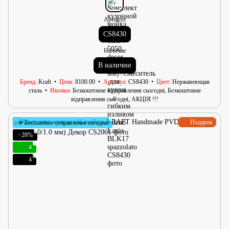
Артикул
CS8430
Наличие
В наличии
Бренд
Kraft
Цена
8100.00
Артикул
CS8430
Цвет
Нержавеющая
сталь
Иконки
Безкоштовне відправлення сьогодні, Безкоштовне
відправлення сьогодні, АКЦІЯ !!!
Подарок
✈ Бесплатное отправление сегодня
−28%
4
4