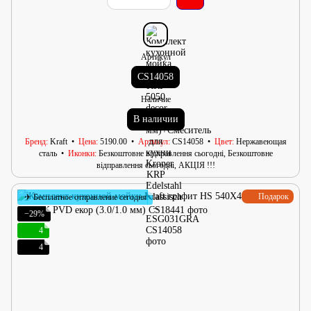
Артикул
CS14058
Наличие
В наличии
Бренд
Kraft
Цена
5190.00
Артикул
CS14058
Цвет
Нержавеющая
сталь
Иконки
Безкоштовне відправлення сьогодні, Безкоштовне
відправлення сьогодні, АКЦІЯ !!!
Подарок
✈ Бесплатное отправление сегодня
−29%
4
4