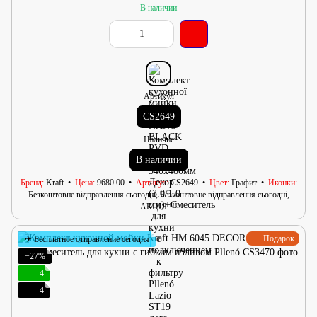
В наличии
Артикул
СS2649
Наличие
В наличии
Бренд
Kraft
Цена
9680.00
Артикул
СS2649
Цвет
Графит
Иконки
Безкоштовне відправлення сьогодні, Безкоштовне відправлення сьогодні,
АКЦІЯ !!!
Подарок
✈ Бесплатное отправление сегодня
−27%
4
4