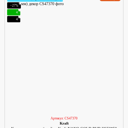
−27%
4
4
Артикул: CS47370
Kraft