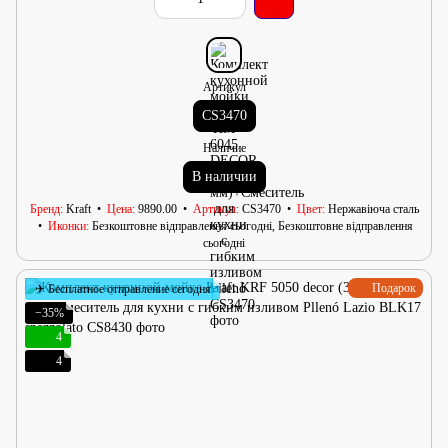
Артикул
CS3470
Наличие
В наличии
Бренд
Kraft
Цена
9890.00
Артикул
CS3470
Цвет
Нержавіюча сталь
Иконки
Безкоштовне відправлення сьогодні, Безкоштовне відправлення
сьогодні
Подарок
✈ Бесплатное отправление сегодня
−35%
4
4