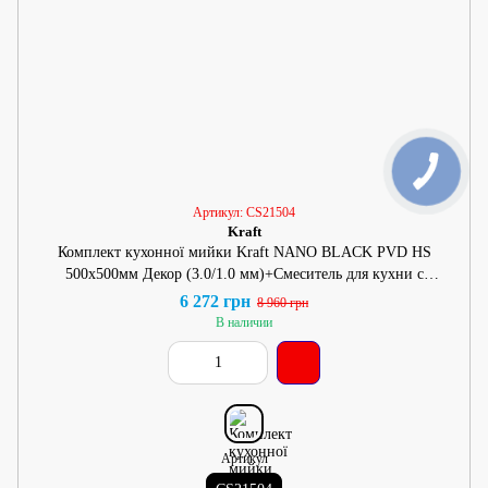
Артикул: CS21504
Kraft
Комплект кухонної мийки Kraft NANO BLACK PVD HS
500х500мм Декор (3.0/1.0 мм)+Смеситель для кухни с
подключением к фильтру Pllenó Lazio ST19 nero
6 272 грн
8 960 грн
В наличии
Артикул