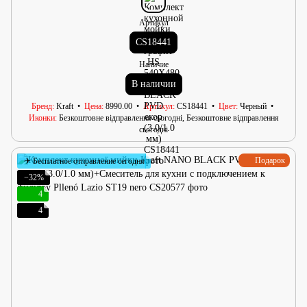
Артикул
CS18441
Наличие
В наличии
Бренд
Kraft
Цена
8990.00
Артикул
CS18441
Цвет
Черный
Иконки
Безкоштовне відправлення сьогодні, Безкоштовне відправлення
сьогодні
Подарок
✈ Бесплатное отправление сегодня
−32%
4
4