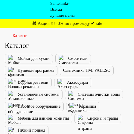
🎁 Акция !!! -8% по промокоду ✔ sale
Каталог
Каталог
Мойки для кухни
Смесители
Душевая программа
Сантехника ТМ. VALESO
Водонагреватели
Аксессуары
Установочные системы
Системы очистки воды
Насосное оборудование
Керамика
Мебель для ванной комнаты
Сифоны и трапы
Гибкий подвод