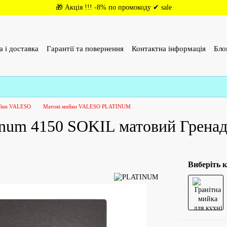
🎁 Акція !!! -8% по промокоду ✔ sale
а і доставка
Гарантії та повернення
Контактна інформація
Бло
(ОФЕРТА)
Відгуки про магазин
ийки VALESO
Матові мийки VALESO PLATINUM
tinum 4150 SOKIL матовий Гренад
Виберіть к