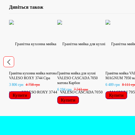
Дивіться також
Гранітна кухонна мийка матова
Гранітна мийка для кухні
Гранітна мийка V
VALESO ROXY 3744 Сіра
VALESO CASCADA 7050
MAGNUM 7950 мат
матова Карбон
3 806 грн
4 758 грн
6 489 грн
8 111 гр
6 194 грн
7 743 грн
Купити
Купити
Купити