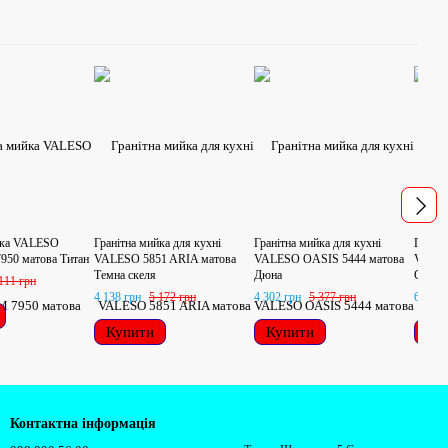
йка VALESO
Гранітна мийка для кухні
Гранітна мийка для кухні
Граніт
0 матова Титан
VALESO 5851 ARIA матова
VALESO OASIS 5444 матова
VALES
Темна скеля
Дюна
Сірий 
111 грн
4 138 грн
5 172 грн
4 302 грн
5 377 грн
6 016 
Купити
Купити
Ку
Контактна інформація