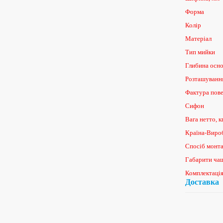
Форма
Колір
Матеріал
Тип мийки
Глибина осно
Розташуванн
Фактура пов
Сифон
Вага нетто, к
Країна-Виро
Спосіб монт
Габарити ча
Комплектаці
Доставка