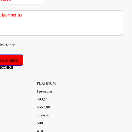
іть товар
адіслати
истики
PLATINUM
Гренадін
40327
4557.00
7 років
500
410