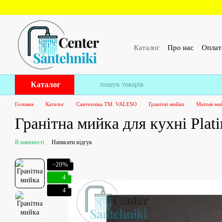
Перейти до основного контенту
Каталог
Про нас
Оплат
ПУБЛІЧНИЙ ДОГОВІР 
Каталог
Головна
Каталог
Сантехніка ТМ. VALESO
Гранітні мийки
Матові м
Гранітна мийка для кухні Pla
В наявності
Написати відгук
−20%
4
4