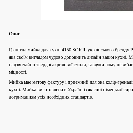
Опис
Гранітна мийка для кухні 4150 SOKIL українського бренду Pl
яка своїм виглядом чудово доповнить дизайн вашої кухні. М
надзвичайно твердої акрилової смоли, завдяки чому невибагл
міцності.
Мийка має матову фактуру і приємний для ока колір-гренадін
кухні. Мийка виготовлена ​​в Україні із якісної німецької сир
дотриманням усіх необхідних стандартів.