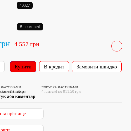
40327
В наявності
грн
4 557 грн
Купити
В кредит
Замовити швидко
 ЧАСТИНАМИ
ПОКУПКА ЧАСТИНАМИ
жі по 911.50 грн
4 платежі по 911.50 грн
гук або коментар