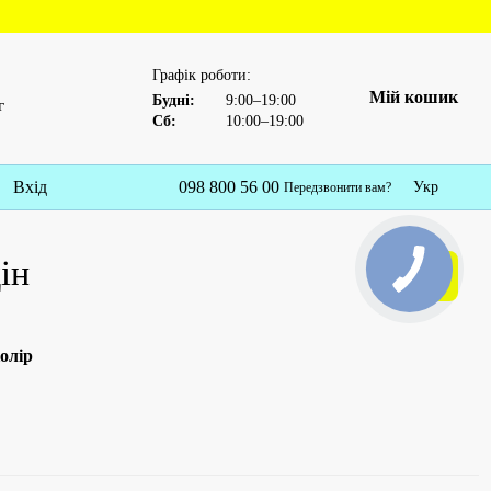
Графік роботи:
Мій кошик
Будні:
9:00–19:00
г
Сб:
10:00–19:00
Вхід
098 800 56 00
Укр
Передзвонити вам?
ін
Артикул
40327
олір