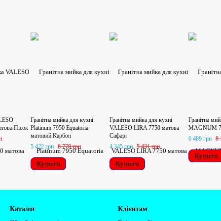
ALESO
Гранітна мийка для кухні
Гранітна мийка для кухні
Гранітна ми
ова Пісок
Platinum 7950 Equatoria
VALESO LIRA 7750 матова
MAGNUM 795
матовий Карбон
Сафарі
н
6 489 грн
8 
5 422 грн
6 778 грн
4 345 грн
5 431 грн
Купити
Купити
Купити
Каталог
Клієнтам