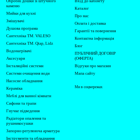
Обробні дошки зі штучного
Вхід до кабінету
каменю
Каталог
Мийки для кухні
Про нас
Змішувачі
Оплата і доставка
Душова програма
Гарантії та повернення
Сантехніка ТМ. VALESO
Контактна інформація
Сантехніка ТМ. Qtap, Lidz
Блог
Водонагрівачі
ПУБЛІЧНИЙ ДОГОВІР
Аксесуари
(ОФЕРТА)
Інсталяційні системи
Відгуки про магазин
Системи очищення води
Мапа сайту
Насосне обладнання
Ми в соцмережах
Кераміка
Меблі для ванної кімнати
Сифони та трапи
Гнучке підведення
Радіатори опалення та
рушникосушки
Запорно-регулююча арматура
Інструменти та обладнання