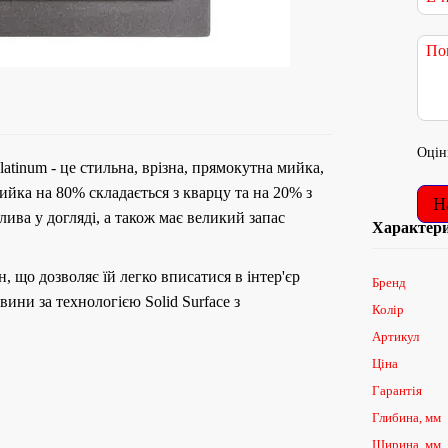
Оцін
atinum - це стильна, врізна, прямокутна мийка,
ийка на 80% складається з кварцу та на 20% з
Н
ива у догляді, а також має великий запас
Характер
, що дозволяє їй легко вписатися в інтер'єр
Бренд
овини за технологією Solid Surface з
Колір
Артикул
Ціна
Гарантія
Глибина, мм
Ширина, мм