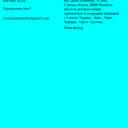
098 800 56 00
вул.Тараса Шевченко, 5 Суми,
Сумська область, 40000 Контроль
Передзвонити вам?
якості та доставка товарів
здійснюється зі складських приміщень
у 5 містах України; - Київ - Львів -
center.santehniki@gmail.com
Чернівці - Одеса - Полтава
Мапа проїзду