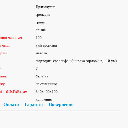
Прямокутна
гренадін
граніт
врізна
вної чаші, мм
190
я чаші
універсальна
ерхні
матова
підходить євросифон (широка горловина, 110 мм)
г
7
бник
Україна
ажу
на стільницю
ші 1 (ШхГхВ), мм
340х400х190
я
кріплення
Оплата
Гарантія
Повернення