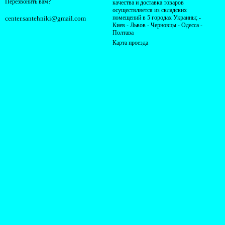
Перезвонить вам?
качества и доставка товаров
осуществляется из складских
помещений в 5 городах Украины; -
center.santehniki@gmail.com
Киев - Львов - Черновцы - Одесса -
Полтава
Карта проезда