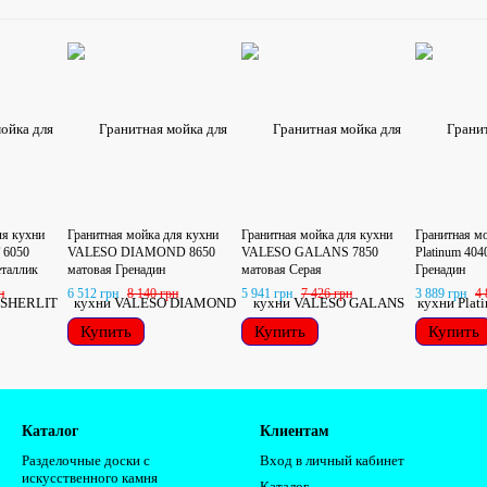
ля кухни
Гранитная мойка для кухни
Гранитная мойка для кухни
Гранитная м
 6050
VALESO DIAMOND 8650
VALESO GALANS 7850
Platinum 40
еталлик
матовая Гренадин
матовая Серая
Гренадин
н
6 512 грн
8 140 грн
5 941 грн
7 426 грн
3 889 грн
4 
Купить
Купить
Купить
Каталог
Клиентам
Разделочные доски с
Вход в личный кабинет
искусственного камня
Каталог