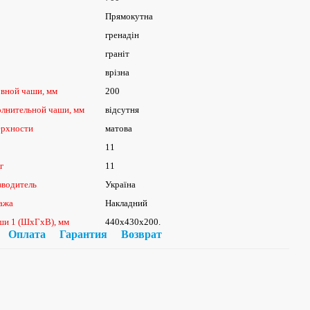
Прямокутна
гренадін
граніт
врізна
овной чаши, мм
200
олнительной чаши, мм
відсутня
ерхности
матова
11
г
11
зводитель
Україна
ажа
Накладний
ши 1 (ШхГхВ), мм
440х430х200.
Оплата
Гарантия
Возврат