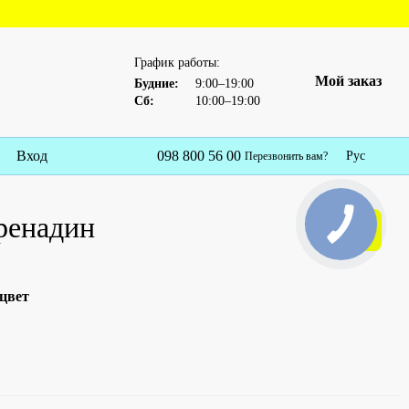
График работы:
Мой заказ
Будние:
9:00–19:00
Сб:
10:00–19:00
Вход
098 800 56 00
Рус
Перезвонить вам?
ренадин
Артикул
43029
цвет