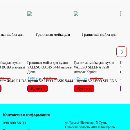
ойка для кухни
Гранитная мойка для кухни
Гранитная мойка для кухни
Гранит
40 RUBA матовый
VALESO OASIS 5444 матовая
VALESO SELENA 7950
VALES
Дюна
матовая Карбон
Серая
861 грн
3 910 грн
4 888 грн
5 257 грн
6 571 грн
3 950 
Купить
Купить
Ку
Контактная информация
098 800 56 00
ул.Тараса Шевченко, 5 Сумы,
Сумская область, 40000 Контроль