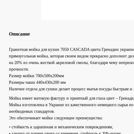
Описание
Гранитная мойка для кухни 7050 CASCADA цвета Гренадин украинско
прямоугольная мойка, которая своим видом прекрасно дополнит ди
на 20% из очень жесткой акриловой смолы, благодаря чему неприхот
прочности.
Размер мойки 700х500х200мм
Размеры чаши 440х430х200 мм
Наличие отдела для сушки делает процесс мытья посуды быстрым и 
Мойка имеет матовую фактуру и приятный для глаза цвет – Гренадин
Мойка изготовлена в Украине из качественного немецкого сырья по 
необходимых стандартов.
Это обеспечивает мойке следующие преимущества:
• стойкость к царапинам и механическим повреждениям;
• защита от потери цвета со временем, стойкость к УФ-лучам;