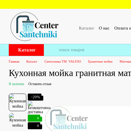
Перейти к основному контенту
Каталог
О нас
Оплата и
ПУБЛИЧЕСКИЙ ДОГОВ
Каталог
Главная
Каталог
Сантехника ТМ. VALESO
Гранитные мойки
Матовы
Кухонная мойка гранитная ма
В наличии
Оставить отзыв
−20%
4
4