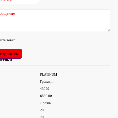
ите товар
тправить
истики
PLATINUM
Гренадін
43029
6830.00
7 років
200
700