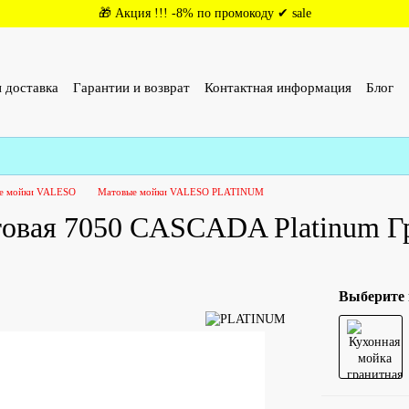
🎁 Акция !!! -8% по промокоду ✔ sale
 доставка
Гарантии и возврат
Контактная информация
Блог
ОР (ОФЕРТА)
Отзывы о магазине
е мойки VALESO
Матовые мойки VALESO PLATINUM
товая 7050 CASCADA Platinum Г
Выберите 