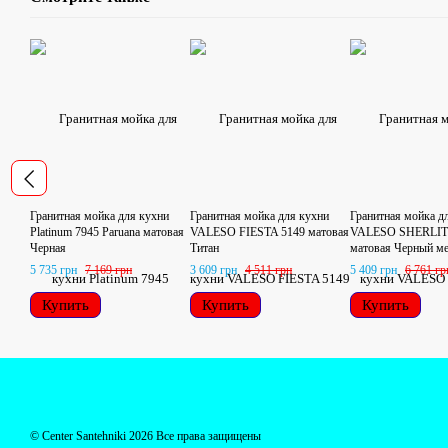
Гранитная мойка для кухни
Гранитная мойка для кухни
Гранитная мойка д
Platinum 7945 Paruana матовая
VALESO FIESTA 5149 матовая
VALESO SHERLIT
Черная
Титан
матовая Черный м
5 735 грн
7 169 грн
3 609 грн
4 511 грн
5 409 грн
6 761 гр
Купить
Купить
Купить
© Centеr Santehniki 2026 Все права защищены