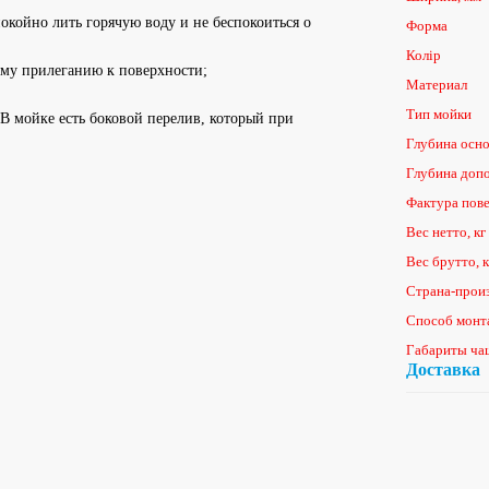
окойно лить горячую воду и не беспокоиться о
Форма
Колір
ому прилеганию к поверхности;
Материал
Тип мойки
 В мойке есть боковой перелив, который при
Глубина осн
Глубина доп
Фактура пов
Вес нетто, кг
Вес брутто, к
Страна-прои
Способ монт
Габариты ча
Доставка