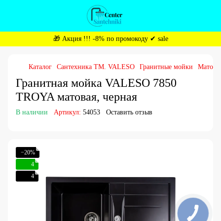
🎁 Акция !!! -8% по промокоду ✔ sale
Каталог
Сантехника ТМ. VALESO
Гранитные мойки
Матовы
Гранитная мойка VALESO 7850
TROYA матовая, черная
В наличии
Артикул:
54053
Оставить отзыв
−20%
4
4